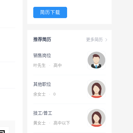
简历下载
推荐简历
更多简历
销售岗位
叶先生
·
高中
其他职位
余女士
·
0
技工/普工
黄女士
·
高中以下