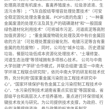
处理高浓度有机废水、畜禽养殖废水、垃圾渗滤液、生
活污水等）；“飞灰自胶结零增容处理处置技术”（可安
全稳定固化处理含重金属、POPS类的危废）；“一种重
金属废渣的处理方法及其生产的硫磺建材”和“一般固废
绿色建材化利用技术”（可将城市污泥、河道底泥等高附
加值资源化）；“重金属废物硫化处理及其中有价金属回
收的方法”（可处理处置废旧催化剂、电镀污泥等含有重
金属的危险废物）。同时，公司在“城乡垃圾、历史遗留
垃圾、餐厨垃圾低成本资源化处理技术”、“土壤修复、
河道生态治理”等领域拥有多项核心技术。 公司与中南
大学创建“产学研”合作模式，并联合组建“盖亚一中南大
学环境工程联合研究院”，依托中南大学的研发和技术优
势，充分利用“国家重金属污染防治工程技术研究中
心”，“国家环境保护有色金属工业污染控制工程技术中
心”、“水污染控制技术湖南省重点实验室”等国家级、省
部级平台和高层次人才培养基地，重点进行环保领域关
键技术攻关与研究。为公司提供技术支撑，为政府、行
业的决策提供咨询，参与政策的标准体系制定。