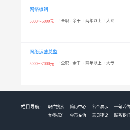
网络编辑
/
全职
/
余干
/
两年以上
/
大专
3000～5000元
网络运营总监
/
全职
/
余干
/
两年以上
/
大专
5000～7000元
栏目导航:
职位搜索
简历中心
名企展示
一句话
套餐标准
金币充值
意见建议
联系我